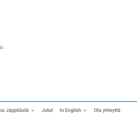
i.
oa Jäppilästä
Jutut
In English
Ota yhteyttä