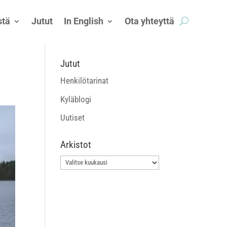
tä
Jutut
In English
Ota yhteyttä
Jutut
Henkilötarinat
Kyläblogi
Uutiset
Arkistot
Arkistot