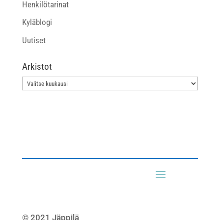
Henkilötarinat
Kyläblogi
Uutiset
Arkistot
Arkistot
© 2021 Jäppilä