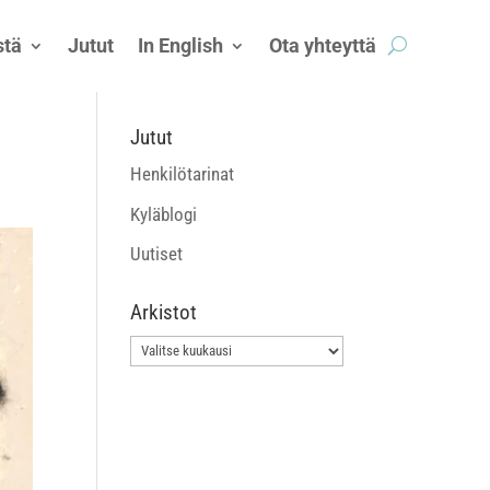
tä
Jutut
In English
Ota yhteyttä
Jutut
Henkilötarinat
Kyläblogi
Uutiset
Arkistot
Arkistot