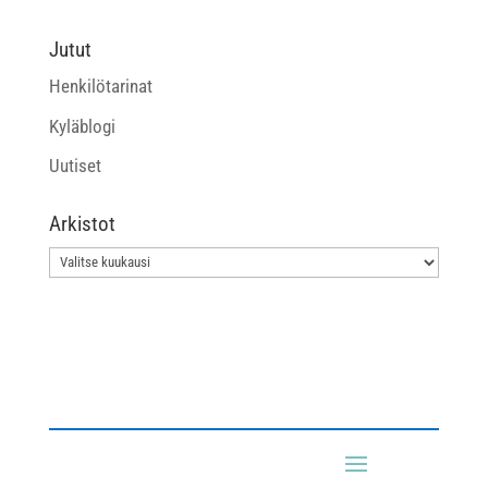
Jutut
Henkilötarinat
Kyläblogi
Uutiset
Arkistot
Arkistot