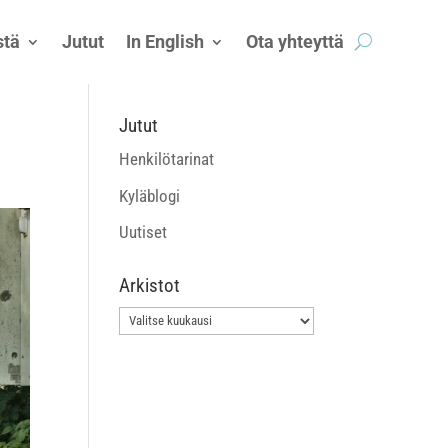
tä
Jutut
In English
Ota yhteyttä
Jutut
Henkilötarinat
Kyläblogi
Uutiset
Arkistot
Arkistot