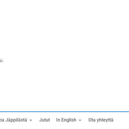
i.
oa Jäppilästä
Jutut
In English
Ota yhteyttä