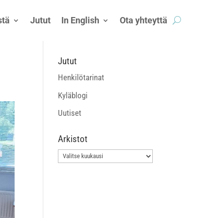
tä
Jutut
In English
Ota yhteyttä
Jutut
Henkilötarinat
Kyläblogi
Uutiset
Arkistot
Arkistot