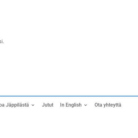
i.
oa Jäppilästä
Jutut
In English
Ota yhteyttä