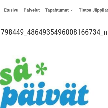
Etusivu
Palvelut
Tapahtumat
Tietoa Jäppiläs
1798449_4864935496008166734_n