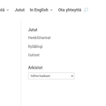
tä
Jutut
In English
Ota yhteyttä
Jutut
Henkilötarinat
Kyläblogi
Uutiset
Arkistot
Arkistot