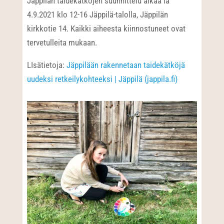
Jäppilän taidekätköjen suunnittelu alkaa la
4.9.2021 klo 12-16 Jäppilä-talolla, Jäppilän
kirkkotie 14. Kaikki aiheesta kiinnostuneet ovat
tervetulleita mukaan.
LIsätietoja:
Jäppilään rakennetaan taidekätköjä
uudeksi retkeilykohteeksi | Jäppilä (jappila.fi)