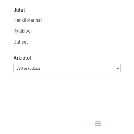
Jutut
Henkilötarinat
Kyläblogi
Uutiset
Arkistot
Arkistot