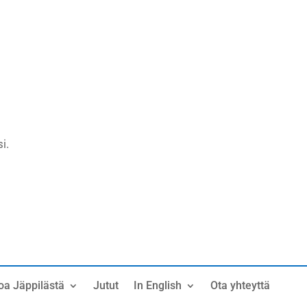
i.
oa Jäppilästä
Jutut
In English
Ota yhteyttä