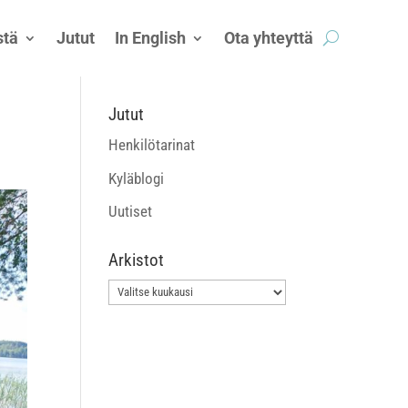
tä
Jutut
In English
Ota yhteyttä
Jutut
Henkilötarinat
Kyläblogi
Uutiset
Arkistot
Arkistot