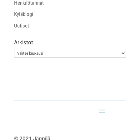
Henkilötarinat
Kyläblogi
Uutiset
Arkistot
Arkistot
© 2021 Jäppilä