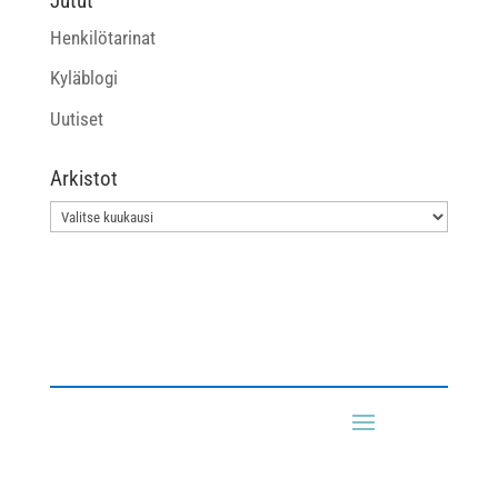
Jutut
Henkilötarinat
Kyläblogi
Uutiset
Arkistot
Arkistot