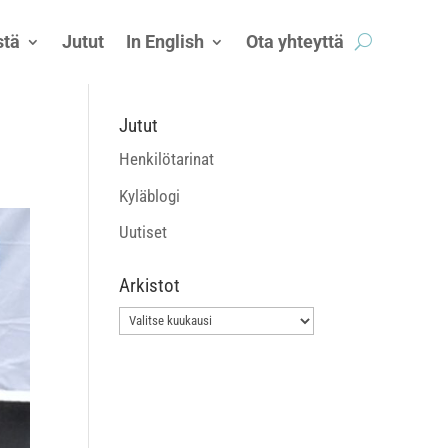
tä
Jutut
In English
Ota yhteyttä
Jutut
Henkilötarinat
Kyläblogi
Uutiset
Arkistot
Arkistot