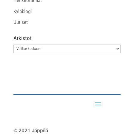
Henkilötarinat
Kyläblogi
Uutiset
Arkistot
Arkistot
© 2021 Jäppilä