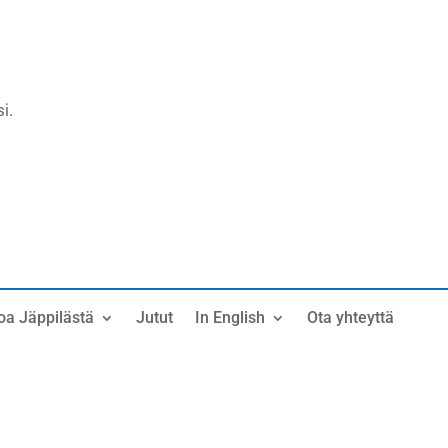
i.
oa Jäppilästä
Jutut
In English
Ota yhteyttä