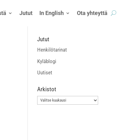
tä
Jutut
In English
Ota yhteyttä
Jutut
Henkilötarinat
Kyläblogi
Uutiset
Arkistot
Arkistot