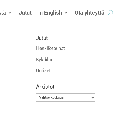
tä
Jutut
In English
Ota yhteyttä
Jutut
Henkilötarinat
Kyläblogi
Uutiset
Arkistot
Arkistot