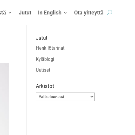
tä
Jutut
In English
Ota yhteyttä
Jutut
Henkilötarinat
Kyläblogi
Uutiset
Arkistot
Arkistot