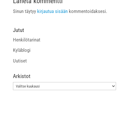
Lähetä kommentti
Sinun täytyy
kirjautua sisään
kommentoidaksesi.
Jutut
Henkilötarinat
Kyläblogi
Uutiset
Arkistot
Arkistot