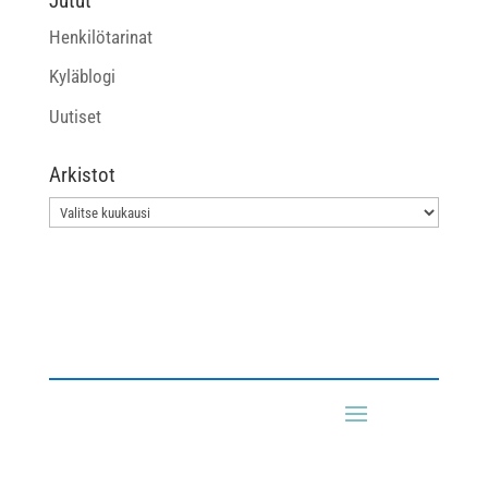
Jutut
Henkilötarinat
Kyläblogi
Uutiset
Arkistot
Arkistot