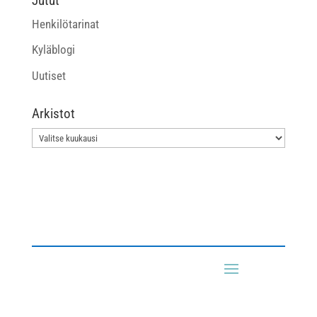
Jutut
Henkilötarinat
Kyläblogi
Uutiset
Arkistot
Arkistot