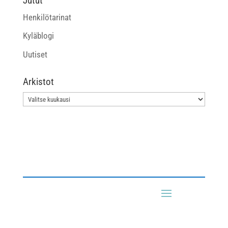
Jutut
Henkilötarinat
Kyläblogi
Uutiset
Arkistot
Arkistot