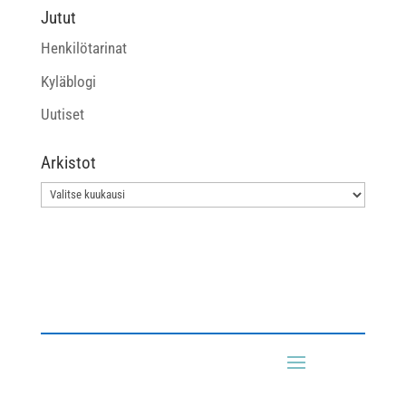
Jutut
Henkilötarinat
Kyläblogi
Uutiset
Arkistot
Arkistot