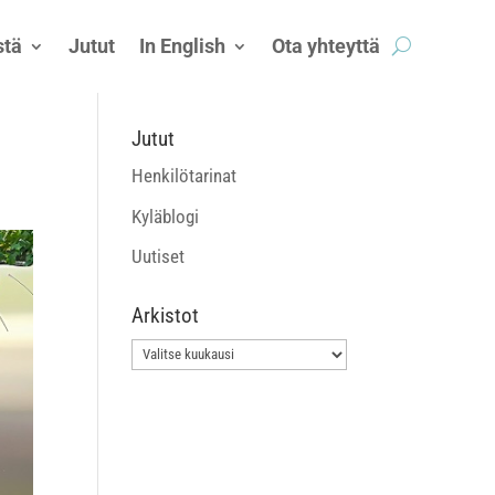
tä
Jutut
In English
Ota yhteyttä
Jutut
Henkilötarinat
Kyläblogi
Uutiset
Arkistot
Arkistot