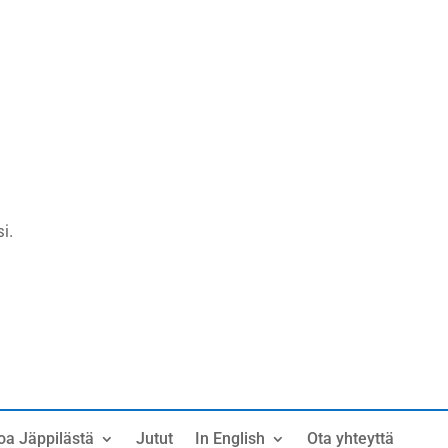
i.
oa Jäppilästä
Jutut
In English
Ota yhteyttä