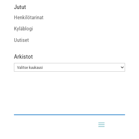
Jutut
Henkilötarinat
Kyläblogi
Uutiset
Arkistot
Arkistot