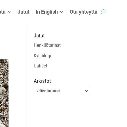
tä
Jutut
In English
Ota yhteyttä
Jutut
Henkilötarinat
Kyläblogi
Uutiset
Arkistot
Arkistot