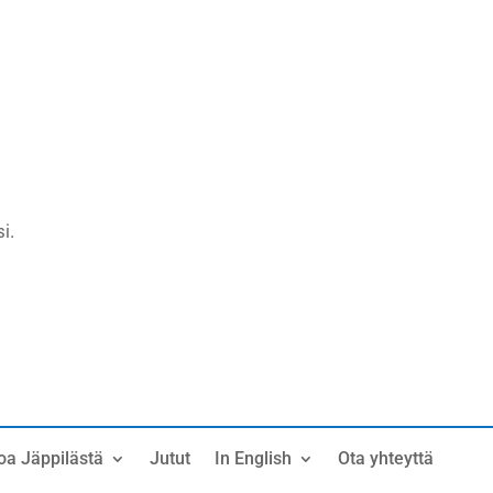
i.
oa Jäppilästä
Jutut
In English
Ota yhteyttä