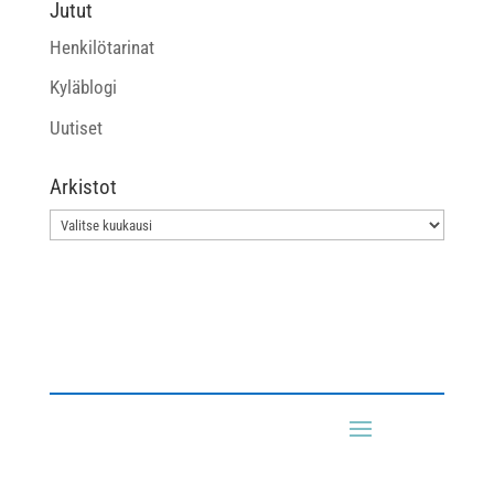
Jutut
Henkilötarinat
Kyläblogi
Uutiset
Arkistot
Arkistot