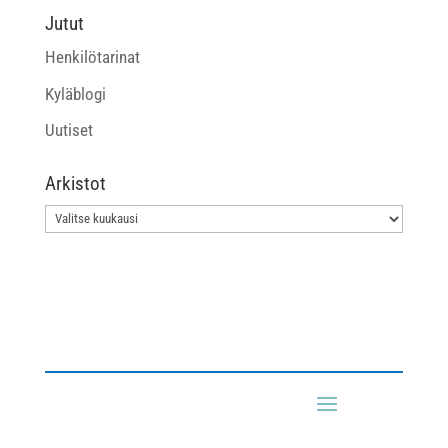
Jutut
Henkilötarinat
Kyläblogi
Uutiset
Arkistot
Arkistot