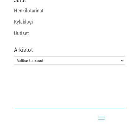
Jutut
Henkilötarinat
Kyläblogi
Uutiset
Arkistot
Arkistot