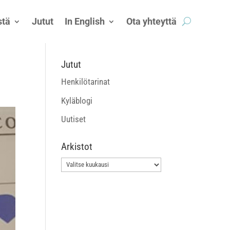
tä
Jutut
In English
Ota yhteyttä
Jutut
Henkilötarinat
Kyläblogi
Uutiset
Arkistot
Arkistot