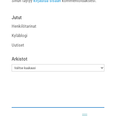
Sinun täytyy
kirjautua sisään
kommentoidaksesi.
Jutut
Henkilötarinat
Kyläblogi
Uutiset
Arkistot
Arkistot