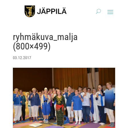
ryhmäkuva_malja
(800×499)
03.12.2017