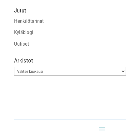
Jutut
Henkilötarinat
Kyläblogi
Uutiset
Arkistot
Arkistot