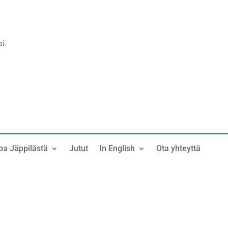
i.
oa Jäppilästä
Jutut
In English
Ota yhteyttä