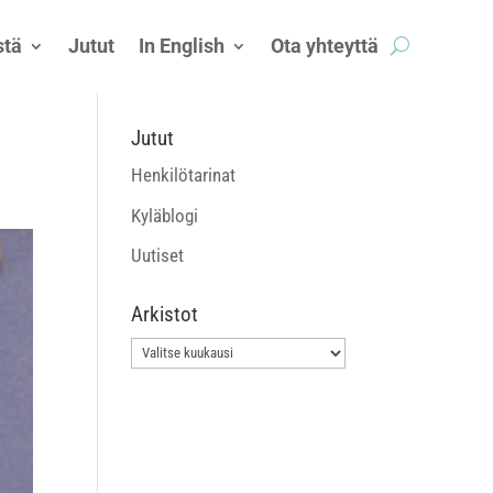
tä
Jutut
In English
Ota yhteyttä
Jutut
Henkilötarinat
Kyläblogi
Uutiset
Arkistot
Arkistot