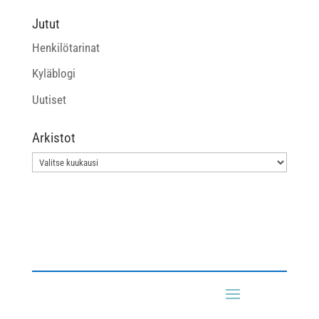
Jutut
Henkilötarinat
Kyläblogi
Uutiset
Arkistot
Arkistot