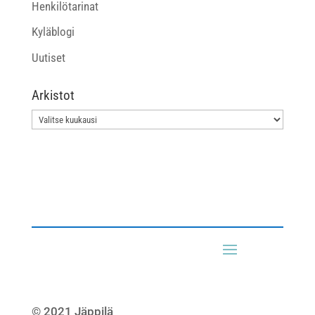
Henkilötarinat
Kyläblogi
Uutiset
Arkistot
Arkistot
© 2021 Jäppilä