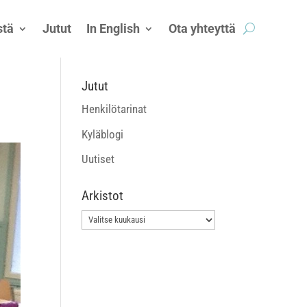
tä
Jutut
In English
Ota yhteyttä
Jutut
Henkilötarinat
Kyläblogi
Uutiset
Arkistot
Arkistot