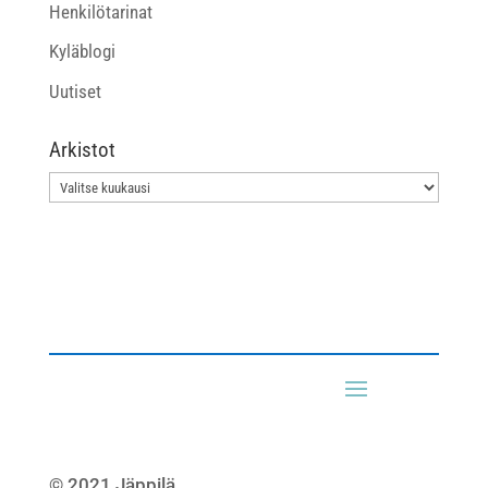
Henkilötarinat
Kyläblogi
Uutiset
Arkistot
Arkistot
© 2021 Jäppilä