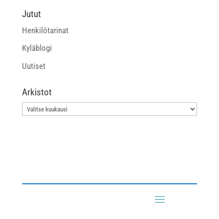
Jutut
Henkilötarinat
Kyläblogi
Uutiset
Arkistot
Arkistot