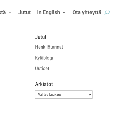
tä
Jutut
In English
Ota yhteyttä
Jutut
Henkilötarinat
Kyläblogi
Uutiset
Arkistot
Arkistot