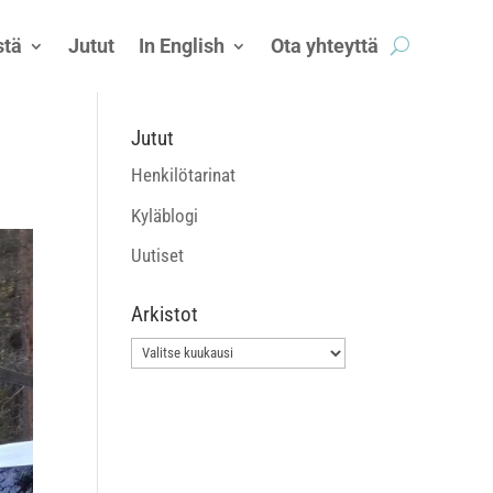
tä
Jutut
In English
Ota yhteyttä
Jutut
Henkilötarinat
Kyläblogi
Uutiset
Arkistot
Arkistot