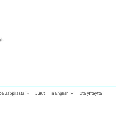
i.
oa Jäppilästä
Jutut
In English
Ota yhteyttä