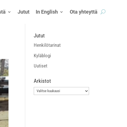
tä
Jutut
In English
Ota yhteyttä
Jutut
Henkilötarinat
Kyläblogi
Uutiset
Arkistot
Arkistot