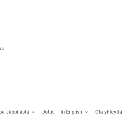
i.
oa Jäppilästä
Jutut
In English
Ota yhteyttä