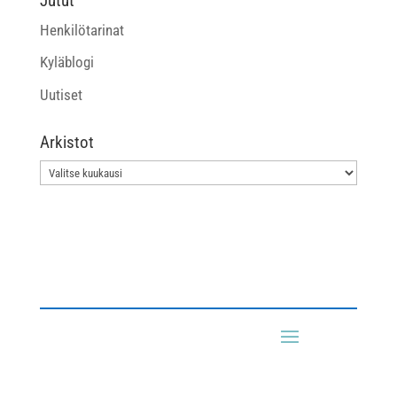
Jutut
Henkilötarinat
Kyläblogi
Uutiset
Arkistot
Arkistot