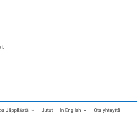
i.
oa Jäppilästä
Jutut
In English
Ota yhteyttä