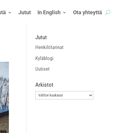
tä
Jutut
In English
Ota yhteyttä
Jutut
Henkilötarinat
Kyläblogi
Uutiset
Arkistot
Arkistot