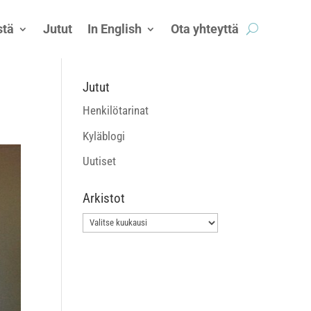
tä
Jutut
In English
Ota yhteyttä
Jutut
Henkilötarinat
Kyläblogi
Uutiset
Arkistot
Arkistot