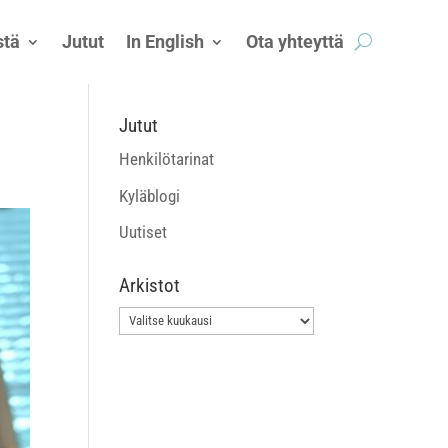
tä
Jutut
In English
Ota yhteyttä
Jutut
Henkilötarinat
Kyläblogi
Uutiset
Arkistot
Arkistot