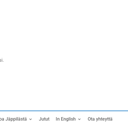
i.
oa Jäppilästä
Jutut
In English
Ota yhteyttä