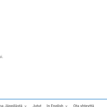
i.
oa Jäppilästä
Jutut
In English
Ota yhteyttä