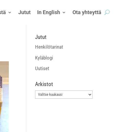
tä
Jutut
In English
Ota yhteyttä
Jutut
Henkilötarinat
Kyläblogi
Uutiset
Arkistot
Arkistot