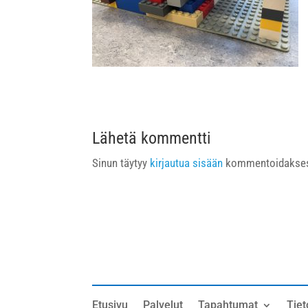
Lähetä kommentti
Sinun täytyy
kirjautua sisään
kommentoidakses
Etusivu
Palvelut
Tapahtumat
Tiet