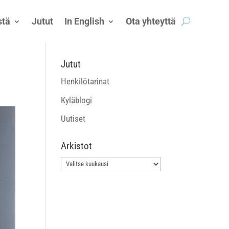
tä
Jutut
In English
Ota yhteyttä
Jutut
Henkilötarinat
Kyläblogi
Uutiset
Arkistot
Arkistot