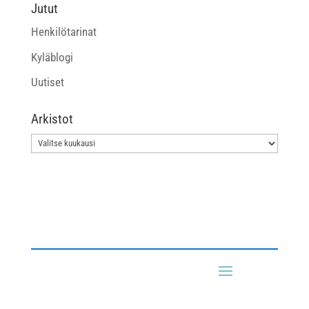
Jutut
Henkilötarinat
Kyläblogi
Uutiset
Arkistot
Arkistot