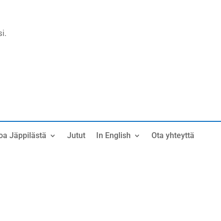
i.
oa Jäppilästä
Jutut
In English
Ota yhteyttä