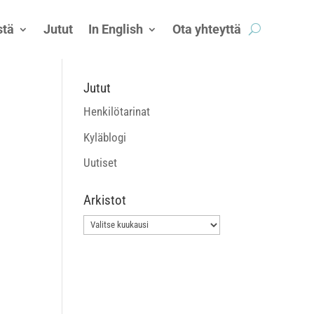
tä
Jutut
In English
Ota yhteyttä
Jutut
Henkilötarinat
Kyläblogi
Uutiset
Arkistot
Arkistot