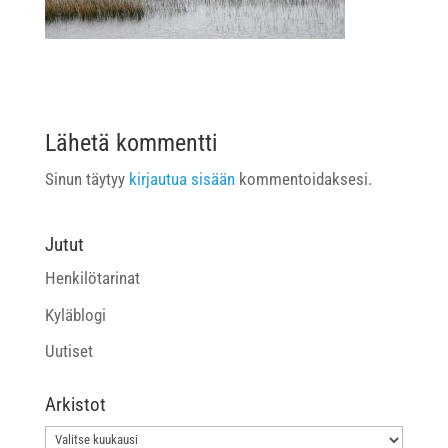
Lähetä kommentti
Sinun täytyy
kirjautua sisään
kommentoidaksesi.
Jutut
Henkilötarinat
Kyläblogi
Uutiset
Arkistot
Arkistot